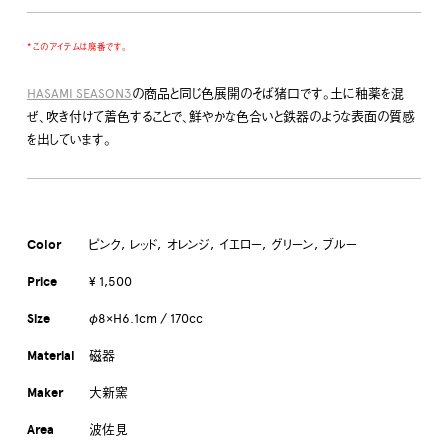
* このアイテムは廃番です。
HASAMI SEASON3
の商品と同じ色展開のそば猪口です。土に釉薬を混
ぜ、吹き付けて着色することで、鮮やかな色合いと鉄器のような表面の質感
を出しています。
Color
ピンク
レッド
オレンジ
イエロー
グリーン
ブルー
Price
¥ 1,500
Size
φ8×H6.1cm / 170cc
Material
磁器
Maker
大新窯
Area
波佐見