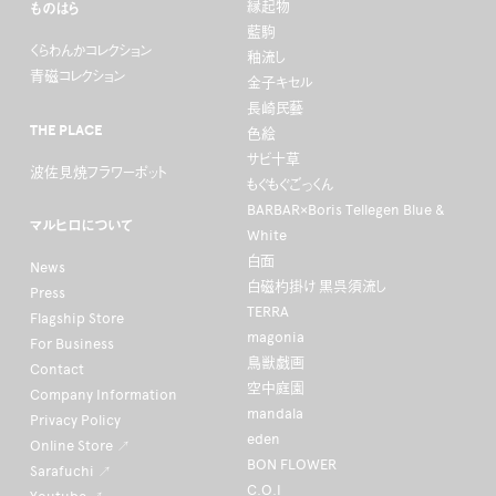
縁起物
ものはら
藍駒
くらわんかコレクション
釉流し
青磁コレクション
金子キセル
長崎民藝
THE PLACE
色絵
サビ十草
波佐見焼フラワーポット
もぐもぐごっくん
BARBAR×Boris Tellegen Blue &
マルヒロについて
White
白面
News
白磁杓掛け 黒呉須流し
Press
TERRA
Flagship Store
magonia
For Business
鳥獣戯画
Contact
空中庭園
Company Information
mandala
Privacy Policy
eden
Online Store ↗
BON FLOWER
Sarafuchi ↗
C.O.I