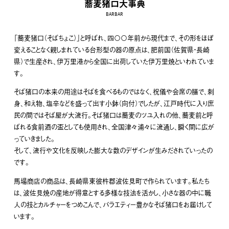
蕎麦猪口大事典
BARBAR
「蕎麦猪口（そばちょこ）」と呼ばれ、四〇〇年前から現代まで、その形をほぼ
変えることなく親しまれている台形型の器の原点は、肥前国（佐賀県・長崎
県）で生産され、伊万里港から全国に出荷していた伊万里焼といわれていま
す。
そば猪口の本来の用途はそばを食べるものではなく、祝儀や会席の膳で、刺
身、和え物、塩辛などを盛って出す小鉢（向付）でしたが、江戸時代に入り庶
民の間ではそば屋が大流行。そば猪口は蕎麦のツユ入れの他、蕎麦前と呼
ばれる食前酒の盃としても使用され、全国津々浦々に流通し、瞬く間に広が
っていきました。
そして、流行や文化を反映した膨大な数のデザインが生みだされていったの
です。
馬場商店の商品は、長崎県東彼杵郡波佐見町で作られています。私たち
は、波佐見焼の産地が得意とする多様な技法を活かし、小さな器の中に職
人の技とカルチャーをつめこんで、バラエティー豊かなそば猪口をお届けして
います。