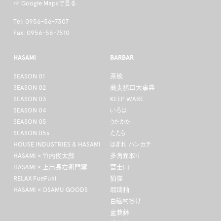
☞ Google Mapsで見る
Tel: 0956-56-7307
Fax: 0956-56-7510
HASAMI
BARBAR
SEASON 01
茶碗
SEASON 02
蕎麦猪口大事典
SEASON 03
KEEP WARE
SEASON 04
いろは
SEASON 05
うたかた
SEASON 05s
たたら
HOUSE INDUSTRIES & HASAMI
はぎれ ハンカチ
HASAMI × 竹内俊太郎
多角面取り
HASAMI × 上出長右衛門窯
富士山
RELAX FueFuki
狛猫
HASAMI × OSAMU GOODS
瑠璃釉
白磁杓掛け
盆栽鉢