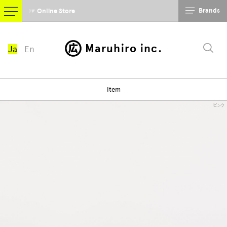
Brands
☞ Online Store
Maruhiro inc.
Ja
En
Item
ピンク