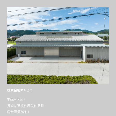
株式会社マルヒロ
〒859-3702
長崎県東彼杵郡波佐見町
湯無田郷704-1