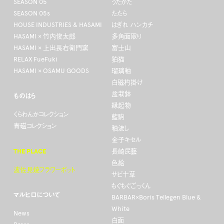
SEASON 05
うたかた
SEASON 05s
たたら
HOUSE INDUSTRIES & HASAMI
はぎれ ハンカチ
HASAMI × 竹内俊太郎
多角面取り
HASAMI × 上出長右衛門窯
富士山
RELAX FueFuki
狛猫
HASAMI × OSAMU GOODS
瑠璃釉
白磁杓掛け
盆栽鉢
ものはら
縁起物
くらわんかコレクション
藍駒
青磁コレクション
釉流し
金子キセル
THE PLACE
長崎民藝
色絵
波佐見焼フラワーポット
サビ十草
もぐもぐごっくん
マルヒロについて
BARBAR×Boris Tellegen Blue &
White
News
白面