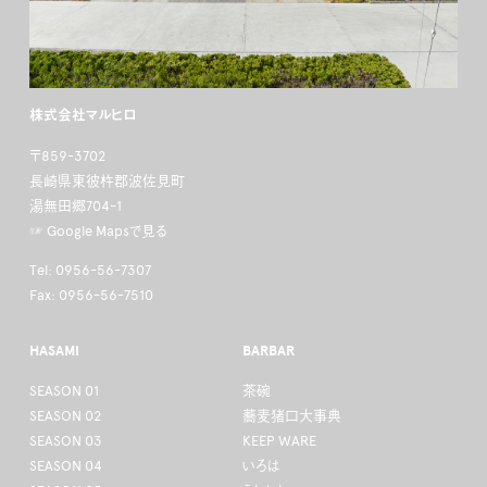
株式会社マルヒロ
〒859-3702
長崎県東彼杵郡波佐見町
湯無田郷704-1
☞ Google Mapsで見る
Tel: 0956-56-7307
Fax: 0956-56-7510
HASAMI
BARBAR
SEASON 01
茶碗
SEASON 02
蕎麦猪口大事典
SEASON 03
KEEP WARE
SEASON 04
いろは