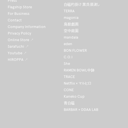
Press
白磁杓掛け 黒呉須流し
Flagship Store
TERRA
For Business
magonia
Contact
鳥獣戯画
Company Information
空中庭園
Privacy Policy
mandala
Online Store ↗
eden
Sarafuchi ↗
BON FLOWER
Youtube ↗
C.O.I
HIROPPA ↗
She
RAMEN BOWL中鉢
TRACE
Netflix × マルヒロ
CONE
Kaneko Cup
青白磁
BARBAR × DDAA LAB