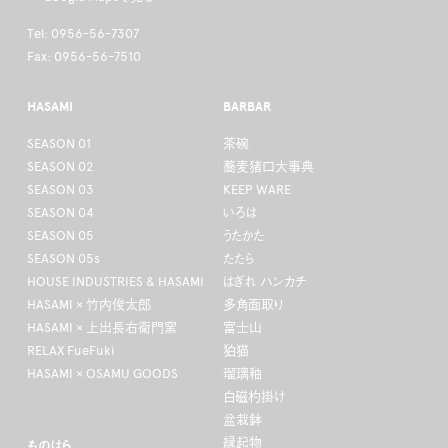
Tel: 0956-56-7307
Fax: 0956-56-7510
HASAMI
BARBAR
SEASON 01
茶碗
SEASON 02
蕎麦猪口大事典
SEASON 03
KEEP WARE
SEASON 04
いろは
SEASON 05
うたかた
SEASON 05s
たたら
HOUSE INDUSTRIES & HASAMI
はぎれ ハンカチ
HASAMI × 竹内俊太郎
多角面取り
HASAMI × 上出長右衛門窯
富士山
RELAX FueFuki
狛猫
HASAMI × OSAMU GOODS
瑠璃釉
白磁杓掛け
盆栽鉢
縁起物
ものはら