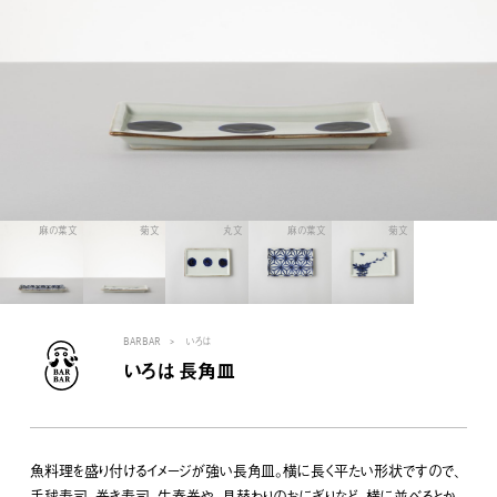
麻の葉文
菊文
丸文
麻の葉文
菊文
BARBAR
いろは
いろは 長角皿
魚料理を盛り付けるイメージが強い長角皿。横に長く平たい形状ですので、
手毬寿司、巻き寿司、生春巻や、具替わりのおにぎりなど、横に並べるとか