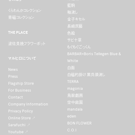
藍駒
くらわんかコレクション
釉流し
青磁コレクション
金子キセル
長崎民藝
THE PLACE
色絵
サビ十草
波佐見焼フラワーポット
もぐもぐごっくん
BARBAR×Boris Tellegen Blue &
マルヒロについて
White
白面
News
白磁杓掛け 黒呉須流し
Press
TERRA
Flagship Store
magonia
For Business
鳥獣戯画
Contact
空中庭園
Company Information
mandala
Privacy Policy
eden
Online Store ↗
BON FLOWER
Sarafuchi ↗
C.O.I
Youtube ↗