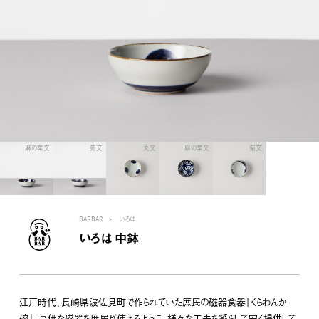
麻の葉文
菊文
丸文
麻の葉文
菊文
BARBAR
いろは
いろは 中鉢
江戸時代、長崎県波佐見町で作られていた庶民の磁器食器「くらわんか
碗」。高価な磁器を庶民が使えるように、様々な工夫を凝らして安く提供して