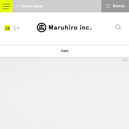
Brands
☞ Online Store
Maruhiro inc.
Ja
En
Item
丸文