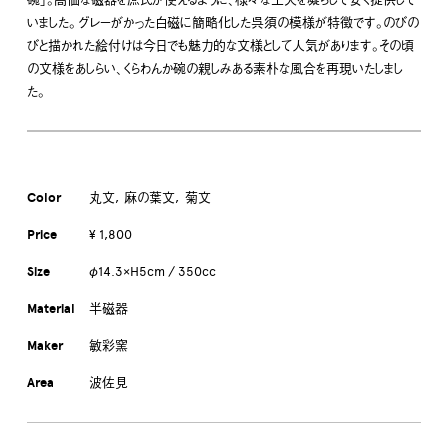
いました。 グレーがかった白磁に簡略化した呉須の模様が特徴です。のびの
びと描かれた絵付けは今日でも魅力的な文様として人気があります。その頃
の文様をあしらい、くらわんか碗の親しみある素朴な風合を再現いたしまし
た。
Color
丸文
麻の葉文
菊文
Price
¥ 1,800
Size
φ14.3×H5cm / 350cc
Material
半磁器
Maker
敏彩窯
Area
波佐見