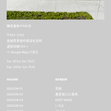
株式会社マルヒロ
〒859-3702
長崎県東彼杵郡波佐見町
湯無田郷704-1
☞ Google Mapsで見る
Tel: 0956-56-7307
Fax: 0956-56-7510
HASAMI
BARBAR
SEASON 01
茶碗
SEASON 02
蕎麦猪口大事典
SEASON 03
KEEP WARE
SEASON 04
いろは