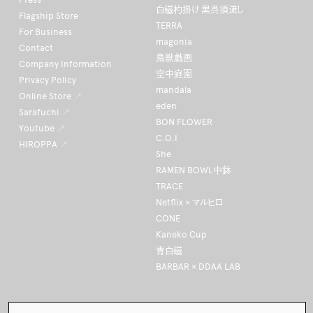
白磁杓掛け 黒呉須流し
Flagship Store
TERRA
For Business
magonia
Contact
鳥獣戯画
Company Information
空中庭園
Privacy Policy
mandala
Online Store ↗
eden
Sarafuchi ↗
BON FLOWER
Youtube ↗
C.O.I
HIROPPA ↗
She
RAMEN BOWL中鉢
TRACE
Netflix × マルヒロ
CONE
Kaneko Cup
青白磁
BARBAR × DDAA LAB