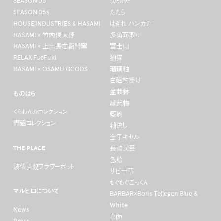
SEASON 05
うたかた
SEASON 05s
たたら
HOUSE INDUSTRIES & HASAMI
はぎれ ハンカチ
HASAMI × 竹内俊太郎
多角面取り
HASAMI × 上出長右衛門窯
富士山
RELAX FueFuki
狛猫
HASAMI × OSAMU GOODS
瑠璃釉
白磁杓掛け
盆栽鉢
ものはら
縁起物
くらわんかコレクション
藍駒
青磁コレクション
釉流し
金子キセル
THE PLACE
長崎民藝
色絵
波佐見焼フラワーポット
サビ十草
もぐもぐごっくん
マルヒロについて
BARBAR×Boris Tellegen Blue &
White
News
白面
Press