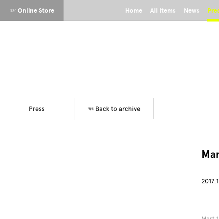
☞ Online Store
Home
All Items
News
Pre
Press
☜
Back to archive
Ma
2017.1
Mart