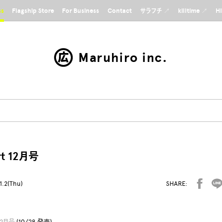
ss
Flagship Store
For Business
Contact
サラフチ ↗
killtime ↗
H
Maruhiro inc.
rt 12月号
1.2(Thu)
SHARE:
 12月号
(10/28 発売)