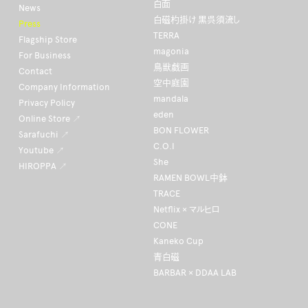
白面
News
白磁杓掛け 黒呉須流し
Press
TERRA
Flagship Store
magonia
For Business
鳥獣戯画
Contact
空中庭園
Company Information
mandala
Privacy Policy
eden
Online Store ↗
BON FLOWER
Sarafuchi ↗
C.O.I
Youtube ↗
She
HIROPPA ↗
RAMEN BOWL中鉢
TRACE
Netflix × マルヒロ
CONE
Kaneko Cup
青白磁
BARBAR × DDAA LAB