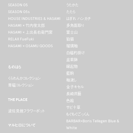
SEASON 05
うたかた
SEASON 05s
たたら
HOUSE INDUSTRIES & HASAMI
はぎれ ハンカチ
HASAMI × 竹内俊太郎
多角面取り
HASAMI × 上出長右衛門窯
富士山
RELAX FueFuki
狛猫
HASAMI × OSAMU GOODS
瑠璃釉
白磁杓掛け
盆栽鉢
縁起物
ものはら
藍駒
くらわんかコレクション
釉流し
青磁コレクション
金子キセル
長崎民藝
THE PLACE
色絵
サビ十草
波佐見焼フラワーポット
もぐもぐごっくん
BARBAR×Boris Tellegen Blue &
マルヒロについて
White