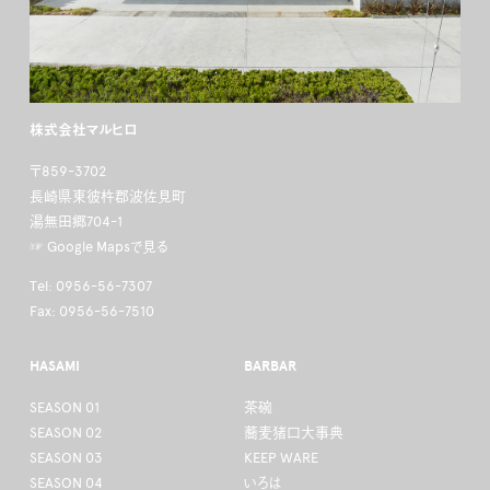
株式会社マルヒロ
〒859-3702
長崎県東彼杵郡波佐見町
湯無田郷704-1
☞ Google Mapsで見る
Tel: 0956-56-7307
Fax: 0956-56-7510
HASAMI
BARBAR
SEASON 01
茶碗
SEASON 02
蕎麦猪口大事典
SEASON 03
KEEP WARE
SEASON 04
いろは