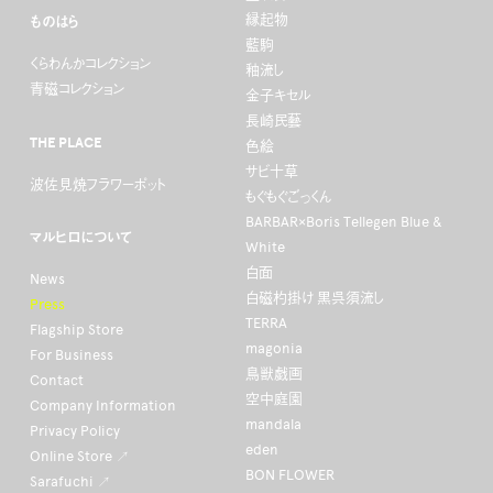
縁起物
ものはら
藍駒
くらわんかコレクション
釉流し
青磁コレクション
金子キセル
長崎民藝
THE PLACE
色絵
サビ十草
波佐見焼フラワーポット
もぐもぐごっくん
BARBAR×Boris Tellegen Blue &
マルヒロについて
White
白面
News
白磁杓掛け 黒呉須流し
Press
TERRA
Flagship Store
magonia
For Business
鳥獣戯画
Contact
空中庭園
Company Information
mandala
Privacy Policy
eden
Online Store ↗
BON FLOWER
Sarafuchi ↗