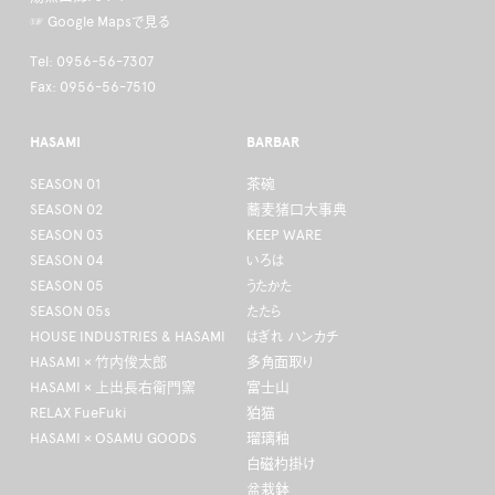
☞ Google Mapsで見る
Tel: 0956-56-7307
Fax: 0956-56-7510
HASAMI
BARBAR
SEASON 01
茶碗
SEASON 02
蕎麦猪口大事典
SEASON 03
KEEP WARE
SEASON 04
いろは
SEASON 05
うたかた
SEASON 05s
たたら
HOUSE INDUSTRIES & HASAMI
はぎれ ハンカチ
HASAMI × 竹内俊太郎
多角面取り
HASAMI × 上出長右衛門窯
富士山
RELAX FueFuki
狛猫
HASAMI × OSAMU GOODS
瑠璃釉
白磁杓掛け
盆栽鉢