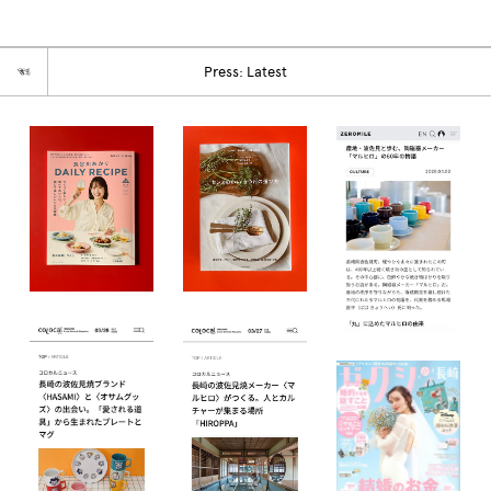
☜
Press: Latest