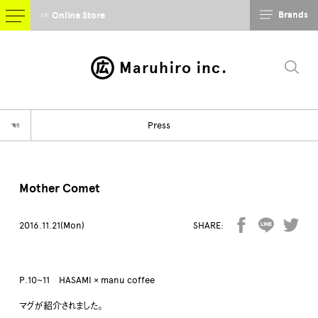
Brands
☞ Online Store
Maruhiro inc.
☜
Press
Mother Comet
2016.11.21(Mon)
SHARE:
P.10~11 HASAMI × manu coffee
マグが紹介されました。