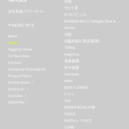
THE PLACE
色絵
サビ十草
波佐見焼フラワーポット
もぐもぐごっくん
BARBAR×Boris Tellegen Blue &
マルヒロについて
White
白面
News
白磁杓掛け 黒呉須流し
Press
TERRA
Flagship Store
magonia
For Business
鳥獣戯画
Contact
空中庭園
Company Information
mandala
Privacy Policy
eden
Online Store ↗
BON FLOWER
Sarafuchi ↗
C.O.I
Youtube ↗
She
HIROPPA ↗
RAMEN BOWL中鉢
TRACE
Netflix × マルヒロ
CONE