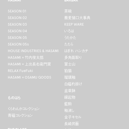
HASAMI
BARBAR
SEASON 01
茶碗
SEASON 02
蕎麦猪口大事典
SEASON 03
KEEP WARE
SEASON 04
いろは
SEASON 05
うたかた
SEASON 05s
たたら
HOUSE INDUSTRIES & HASAMI
はぎれ ハンカチ
HASAMI × 竹内俊太郎
多角面取り
HASAMI × 上出長右衛門窯
富士山
RELAX FueFuki
狛猫
HASAMI × OSAMU GOODS
瑠璃釉
白磁杓掛け
盆栽鉢
縁起物
ものはら
藍駒
くらわんかコレクション
釉流し
青磁コレクション
金子キセル
長崎民藝