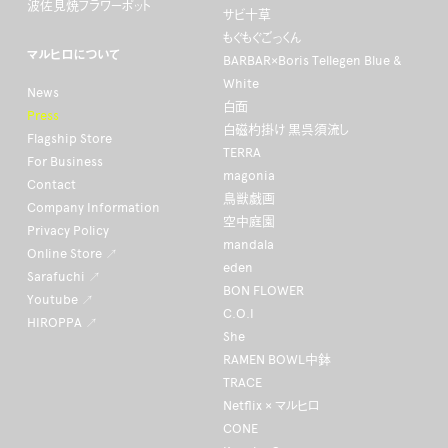
波佐見焼フラワーポット
サビ十草
もぐもぐごっくん
マルヒロについて
BARBAR×Boris Tellegen Blue &
White
News
白面
Press
白磁杓掛け 黒呉須流し
Flagship Store
TERRA
For Business
magonia
Contact
鳥獣戯画
Company Information
空中庭園
Privacy Policy
mandala
Online Store ↗
eden
Sarafuchi ↗
BON FLOWER
Youtube ↗
C.O.I
HIROPPA ↗
She
RAMEN BOWL中鉢
TRACE
Netflix × マルヒロ
CONE