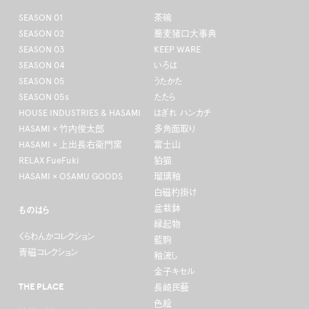
SEASON 01
茶碗
SEASON 02
蕎麦猪口大事典
SEASON 03
KEEP WARE
SEASON 04
いろは
SEASON 05
うたかた
SEASON 05s
たたら
HOUSE INDUSTRIES & HASAMI
はぎれ ハンカチ
HASAMI × 竹内俊太郎
多角面取り
HASAMI × 上出長右衛門窯
富士山
RELAX FueFuki
狛猫
HASAMI × OSAMU GOODS
瑠璃釉
白磁杓掛け
盆栽鉢
ものはら
縁起物
くらわんかコレクション
藍駒
青磁コレクション
釉流し
金子キセル
THE PLACE
長崎民藝
色絵