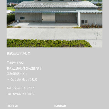
株式会社マルヒロ
〒859-3702
長崎県東彼杵郡波佐見町
湯無田郷704-1
☞ Google Mapsで見る
Tel: 0956-56-7307
Fax: 0956-56-7510
HASAMI
BARBAR