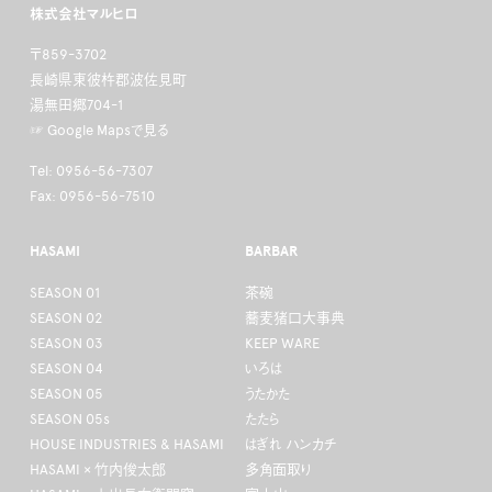
株式会社マルヒロ
〒859-3702
長崎県東彼杵郡波佐見町
湯無田郷704-1
☞ Google Mapsで見る
Tel: 0956-56-7307
Fax: 0956-56-7510
HASAMI
BARBAR
SEASON 01
茶碗
SEASON 02
蕎麦猪口大事典
SEASON 03
KEEP WARE
SEASON 04
いろは
SEASON 05
うたかた
SEASON 05s
たたら
HOUSE INDUSTRIES & HASAMI
はぎれ ハンカチ
HASAMI × 竹内俊太郎
多角面取り