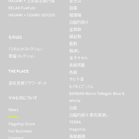
HASAMI × 上出長右衛門窯
富士山
RELAX FueFuki
狛猫
HASAMI × OSAMU GOODS
瑠璃釉
白磁杓掛け
盆栽鉢
縁起物
ものはら
藍駒
くらわんかコレクション
釉流し
青磁コレクション
金子キセル
長崎民藝
THE PLACE
色絵
サビ十草
波佐見焼フラワーポット
もぐもぐごっくん
BARBAR×Boris Tellegen Blue &
マルヒロについて
White
白面
News
白磁杓掛け 黒呉須流し
Press
TERRA
Flagship Store
magonia
For Business
鳥獣戯画
Contact