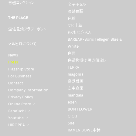
青磁コレクション
金子キセル
長崎民藝
THE PLACE
色絵
サビ十草
波佐見焼フラワーポット
もぐもぐごっくん
BARBAR×Boris Tellegen Blue &
マルヒロについて
White
白面
News
白磁杓掛け 黒呉須流し
Press
TERRA
Flagship Store
magonia
For Business
鳥獣戯画
Contact
空中庭園
Company Information
mandala
Privacy Policy
eden
Online Store ↗
BON FLOWER
Sarafuchi ↗
C.O.I
Youtube ↗
She
HIROPPA ↗
RAMEN BOWL中鉢