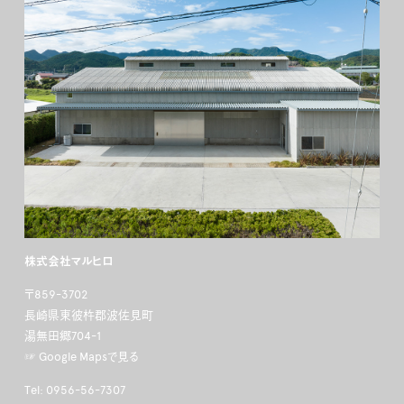
株式会社マルヒロ
〒859-3702
長崎県東彼杵郡波佐見町
湯無田郷704-1
☞ Google Mapsで見る
Tel: 0956-56-7307