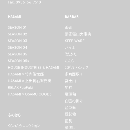
Fax: 0956-56-7510
HASAMI
BARBAR
SEASON 01
茶碗
SEASON 02
蕎麦猪口大事典
SEASON 03
KEEP WARE
SEASON 04
いろは
SEASON 05
うたかた
SEASON 05s
たたら
HOUSE INDUSTRIES & HASAMI
はぎれ ハンカチ
HASAMI × 竹内俊太郎
多角面取り
HASAMI × 上出長右衛門窯
富士山
RELAX FueFuki
狛猫
HASAMI × OSAMU GOODS
瑠璃釉
白磁杓掛け
盆栽鉢
縁起物
ものはら
藍駒
くらわんかコレクション
釉流し