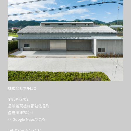
株式会社マルヒロ
〒859-3702
長崎県東彼杵郡波佐見町
湯無田郷704-1
☞ Google Mapsで見る
Tel: 0956-56-7307