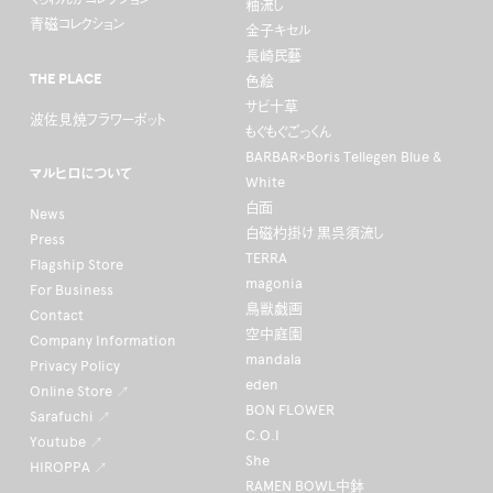
釉流し
青磁コレクション
金子キセル
長崎民藝
THE PLACE
色絵
サビ十草
波佐見焼フラワーポット
もぐもぐごっくん
BARBAR×Boris Tellegen Blue &
マルヒロについて
White
白面
News
白磁杓掛け 黒呉須流し
Press
TERRA
Flagship Store
magonia
For Business
鳥獣戯画
Contact
空中庭園
Company Information
mandala
Privacy Policy
eden
Online Store ↗
BON FLOWER
Sarafuchi ↗
C.O.I
Youtube ↗
She
HIROPPA ↗
RAMEN BOWL中鉢