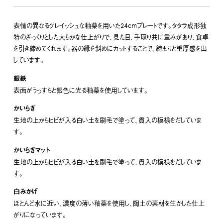
表情の異なるグレイッシュな釉薬を用いた24cmプレートです。タタラ成形独
特のざっくりとした大らかな仕上がりで、見た目、手取り共に重みがあり、食卓
を引き締めてくれます。器の縁を斜めにカットすることで、締まりと重厚感を出
しています。
銀鉄
表面がうっすらと銀色に光る釉薬を使用しています。
かいらぎ
生地の上からヒビが入る白い土を刷毛で塗って、貫入の模様をだしていま
す。
かいらぎマット
生地の上からヒビが入る白い土を刷毛で塗って、貫入の模様をだしていま
す。
白みかげ
ほとんど水に近い、濃度の薄い釉薬を使用し、陶土の素材を生かした仕上
がりになっています。