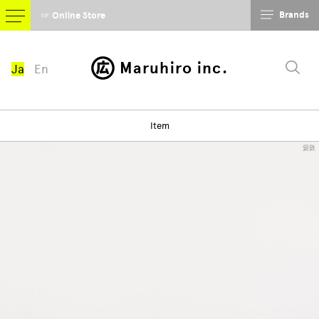
Brands
☞ Online Store
Maruhiro inc.
Ja
En
Item
銀鉄