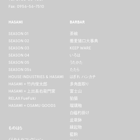
Fax: 0956-56-7510
HASAMI
BARBAR
SEASON 01
茶碗
SEASON 02
蕎麦猪口大事典
SEASON 03
KEEP WARE
SEASON 04
いろは
SEASON 05
うたかた
SEASON 05s
たたら
HOUSE INDUSTRIES & HASAMI
はぎれ ハンカチ
HASAMI × 竹内俊太郎
多角面取り
HASAMI × 上出長右衛門窯
富士山
RELAX FueFuki
狛猫
HASAMI × OSAMU GOODS
瑠璃釉
白磁杓掛け
盆栽鉢
縁起物
ものはら
藍駒
くらわんかコレクション