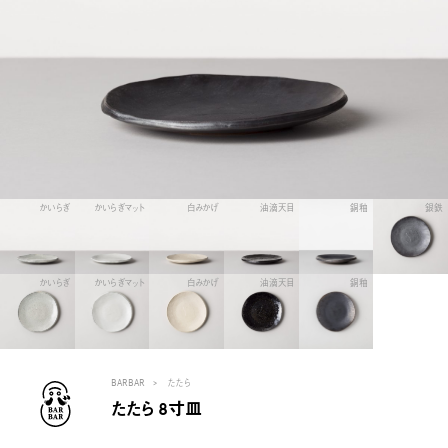
かいらぎ
かいらぎマット
白みかげ
油滴天目
銅釉
銀鉄
かいらぎ
かいらぎマット
白みかげ
油滴天目
銅釉
BARBAR
たたら
たたら 8寸皿