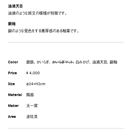
油滴天目
油滴のような斑文の模様が特徴です。
銅釉
銅のような発色をする重厚感のある釉薬です。
Color
銀鉄
かいらぎ
かいらぎマット
白みかげ
油滴天目
銅釉
Price
¥ 4,000
Size
φ24×H2cm
Material
陶器
Maker
太一窯
Area
波佐見