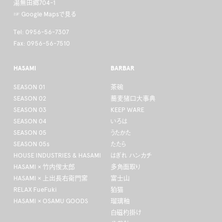
湯無田郷704-1
☞ Google Mapsで見る
Tel: 0956-56-7307
Fax: 0956-56-7510
HASAMI
BARBAR
SEASON 01
茶碗
SEASON 02
蕎麦猪口大事典
SEASON 03
KEEP WARE
SEASON 04
いろは
SEASON 05
うたかた
SEASON 05s
たたら
HOUSE INDUSTRIES & HASAMI
はぎれ ハンカチ
HASAMI × 竹内俊太郎
多角面取り
HASAMI × 上出長右衛門窯
富士山
RELAX FueFuki
狛猫
HASAMI × OSAMU GOODS
瑠璃釉
白磁杓掛け