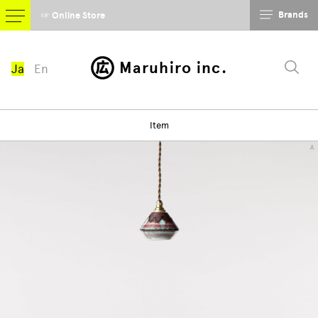
Brands
☞ Online Store
Maruhiro inc.
Ja
En
Item
A