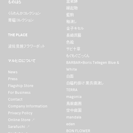
盆栽鉢
ものはら
縁起物
くらわんかコレクション
藍駒
青磁コレクション
釉流し
金子キセル
THE PLACE
長崎民藝
色絵
波佐見焼フラワーポット
サビ十草
もぐもぐごっくん
マルヒロについて
BARBAR×Boris Tellegen Blue &
White
News
白面
Press
白磁杓掛け 黒呉須流し
Flagship Store
TERRA
For Business
magonia
Contact
鳥獣戯画
Company Information
空中庭園
Privacy Policy
mandala
Online Store ↗
eden
Sarafuchi ↗
BON FLOWER