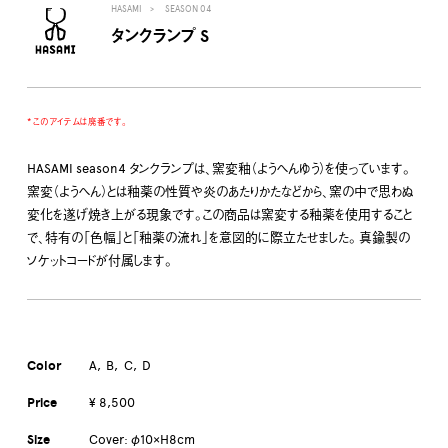
HASAMI
SEASON 04
タンクランプ S
* このアイテムは廃番です。
HASAMI season4 タンクランプは、窯変釉（ようへんゆう）を使っています。
窯変（ようへん）とは釉薬の性質や炎のあたりかたなどから、窯の中で思わぬ
変化を遂げ焼き上がる現象です。この商品は窯変する釉薬を使用すること
で、特有の「色幅」と「釉薬の流れ」を意図的に際立たせました。 真鍮製の
ソケットコードが付属します。
Color
A
B
C
D
Price
¥ 8,500
Size
Cover: φ10×H8cm