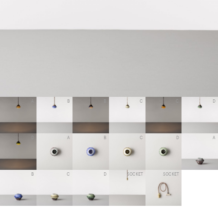
A
B
B
C
C
D
D
A
B
C
D
A
B
C
D
SOCKET
SOCKET