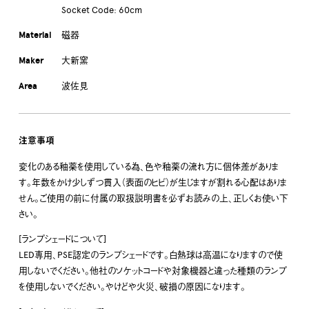
Socket Code: 60cm
Material
磁器
Maker
大新窯
Area
波佐見
注意事項
変化のある釉薬を使用している為、色や釉薬の流れ方に個体差がありま
す。年数をかけ少しずつ貫入（表面のヒビ）が生じますが割れる心配はありま
せん。ご使用の前に付属の取扱説明書を必ずお読みの上、正しくお使い下
さい。
[ランプシェードについて]
LED専用、PSE認定のランプシェードです。白熱球は高温になりますので使
用しないでください。他社のソケットコードや対象機器と違った種類のランプ
を使用しないでください。やけどや火災、破損の原因になります。