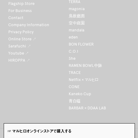
TERRA
Flagship Store
magonia
For Business
鳥獣戯画
Contact
空中庭園
Company Information
mandala
Privacy Policy
eden
Online Store ↗
BON FLOWER
Sarafuchi ↗
C.O.I
Youtube ↗
She
HIROPPA ↗
RAMEN BOWL中鉢
TRACE
Netflix × マルヒロ
CONE
Kaneko Cup
青白磁
BARBAR × DDAA LAB
☞ マルヒロオンラインストアで購入する
© 株式会社マルヒロ