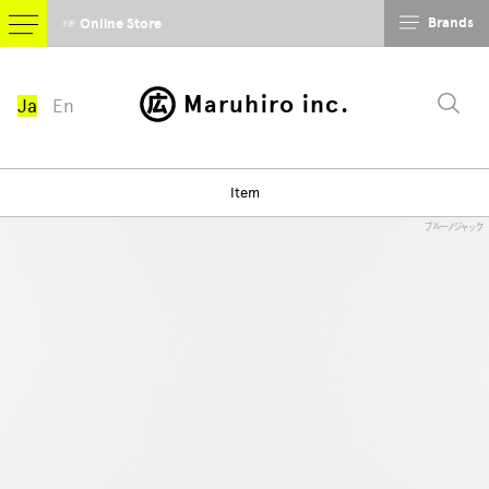
Brands
☞ Online Store
Maruhiro inc.
Ja
En
Item
ブルー/ジャック