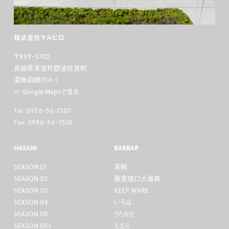
株式会社マルヒロ
〒859-3702
長崎県東彼杵郡波佐見町
湯無田郷704-1
☞ Google Mapsで見る
Tel: 0956-56-7307
Fax: 0956-56-7510
HASAMI
BARBAR
SEASON 01
茶碗
SEASON 02
蕎麦猪口大事典
SEASON 03
KEEP WARE
SEASON 04
いろは
SEASON 05
うたかた
SEASON 05s
たたら