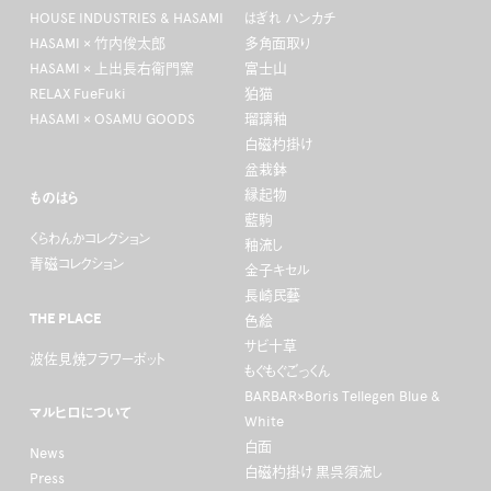
HOUSE INDUSTRIES & HASAMI
はぎれ ハンカチ
HASAMI × 竹内俊太郎
多角面取り
HASAMI × 上出長右衛門窯
富士山
RELAX FueFuki
狛猫
HASAMI × OSAMU GOODS
瑠璃釉
白磁杓掛け
盆栽鉢
縁起物
ものはら
藍駒
くらわんかコレクション
釉流し
青磁コレクション
金子キセル
長崎民藝
THE PLACE
色絵
サビ十草
波佐見焼フラワーポット
もぐもぐごっくん
BARBAR×Boris Tellegen Blue &
マルヒロについて
White
白面
News
白磁杓掛け 黒呉須流し
Press