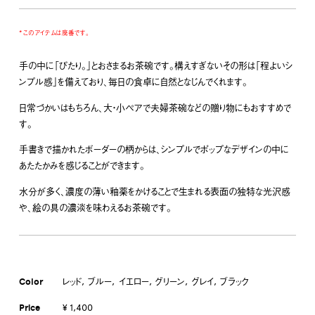
* このアイテムは廃番です。
手の中に「ぴたり。」とおさまるお茶碗です。構えすぎないその形は「程よいシ
ンプル感」を備えており、毎日の食卓に自然となじんでくれます。
日常づかいはもちろん、大・小ペアで夫婦茶碗などの贈り物にもおすすめで
す。
手書きで描かれたボーダーの柄からは、シンプルでポップなデザインの中に
あたたかみを感じることができます。
水分が多く、濃度の薄い釉薬をかけることで生まれる表面の独特な光沢感
や、絵の具の濃淡を味わえるお茶碗です。
Color
レッド
ブルー
イエロー
グリーン
グレイ
ブラック
Price
¥ 1,400