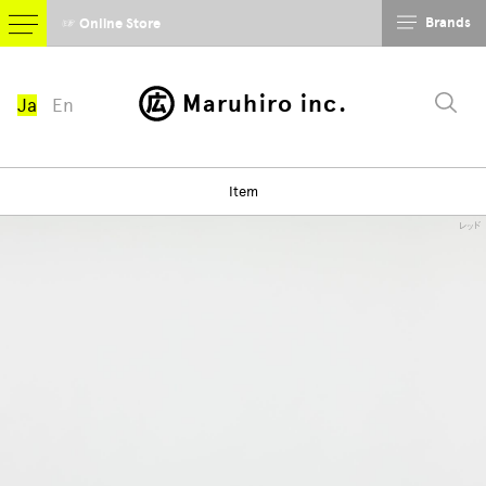
Brands
☞ Online Store
Maruhiro inc.
Ja
En
Item
レッド