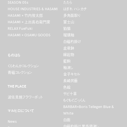
SEASON 05s
たたら
HOUSE INDUSTRIES & HASAMI
はぎれ ハンカチ
HASAMI × 竹内俊太郎
多角面取り
HASAMI × 上出長右衛門窯
富士山
RELAX FueFuki
狛猫
HASAMI × OSAMU GOODS
瑠璃釉
白磁杓掛け
盆栽鉢
縁起物
ものはら
藍駒
くらわんかコレクション
釉流し
青磁コレクション
金子キセル
長崎民藝
THE PLACE
色絵
サビ十草
波佐見焼フラワーポット
もぐもぐごっくん
BARBAR×Boris Tellegen Blue &
マルヒロについて
White
白面
News
白磁杓掛け 黒呉須流し