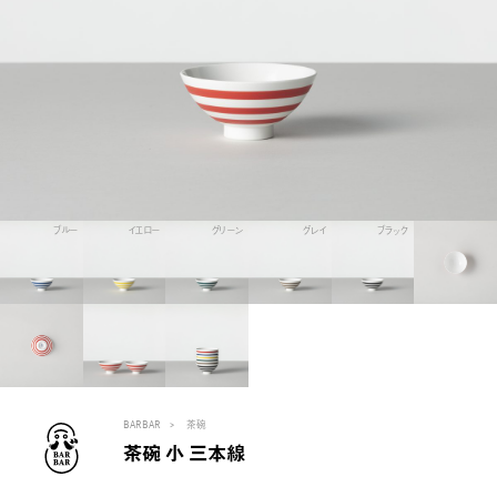
ブルー
イエロー
グリーン
グレイ
ブラック
BARBAR
茶碗
茶碗 小 三本線