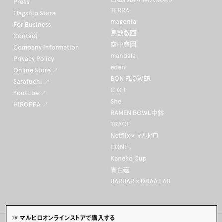
Press
TERRA
Flagship Store
magonia
For Business
鳥獣戯画
Contact
空中庭園
Company Information
mandala
Privacy Policy
eden
Online Store ↗
BON FLOWER
Sarafuchi ↗
C.O.I
Youtube ↗
She
HIROPPA ↗
RAMEN BOWL中鉢
TRACE
Netflix × マルヒロ
CONE
Kaneko Cup
青白磁
BARBAR × DDAA LAB
☞ マルヒロオンラインストアで購入する