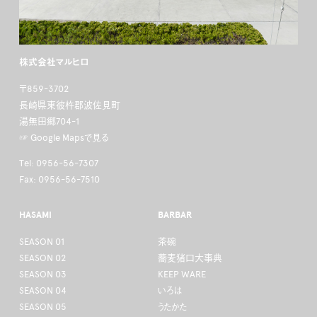
株式会社マルヒロ
〒859-3702
長崎県東彼杵郡波佐見町
湯無田郷704-1
☞ Google Mapsで見る
Tel: 0956-56-7307
Fax: 0956-56-7510
HASAMI
BARBAR
SEASON 01
茶碗
SEASON 02
蕎麦猪口大事典
SEASON 03
KEEP WARE
SEASON 04
いろは
SEASON 05
うたかた