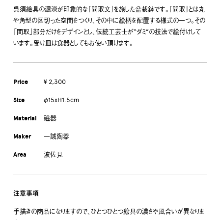
呉須絵具の濃淡が印象的な「間取文」を施した盆栽鉢です。「間取」とは丸
や角型の区切った空間をつくり、その中に絵柄を配置する様式の一つ。その
「間取」部分だけをデザインとし、伝統工芸士が“ダミ”の技法で絵付けして
います。受け皿は食器としてもお使い頂けます。
Price
¥ 2,300
Size
φ15xH1.5cm
Material
磁器
Maker
一誠陶器
Area
波佐見
注意事項
手描きの商品になりますので、ひとつひとつ絵具の濃さや風合いが異なりま