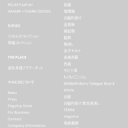
RELAX FueFuki
狛猫
HASAMI × OSAMU GOODS
瑠璃釉
白磁杓掛け
盆栽鉢
ものはら
縁起物
くらわんかコレクション
藍駒
青磁コレクション
釉流し
金子キセル
THE PLACE
長崎民藝
色絵
波佐見焼フラワーポット
サビ十草
もぐもぐごっくん
マルヒロについて
BARBAR×Boris Tellegen Blue &
White
News
白面
Press
白磁杓掛け 黒呉須流し
Flagship Store
TERRA
For Business
magonia
Contact
鳥獣戯画
Company Information