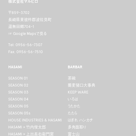
株式会社マルヒロ
〒859-3702
長崎県東彼杵郡波佐見町
湯無田郷704-1
☞ Google Mapsで見る
Tel: 0956-56-7307
Fax: 0956-56-7510
HASAMI
BARBAR
SEASON 01
茶碗
SEASON 02
蕎麦猪口大事典
SEASON 03
KEEP WARE
SEASON 04
いろは
SEASON 05
うたかた
SEASON 05s
たたら
HOUSE INDUSTRIES & HASAMI
はぎれ ハンカチ
HASAMI × 竹内俊太郎
多角面取り
HASAMI × 上出長右衛門窯
富士山