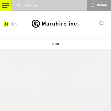
Brands
☞ Online Store
Maruhiro inc.
Ja
En
Item