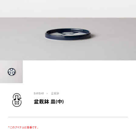
BARBAR
盆栽鉢
盆栽鉢 皿(中)
* このアイテムは廃番です。