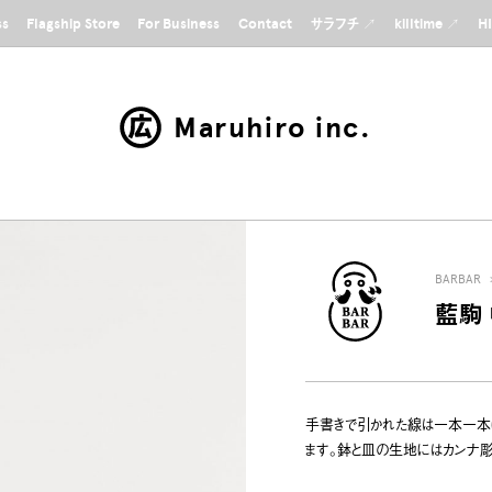
ss
Flagship Store
For Business
Contact
サラフチ ↗
killtime ↗
H
Maruhiro inc.
BARBAR
藍駒
手書きで引かれた線は一本一本
ます。鉢と皿の生地にはカンナ彫