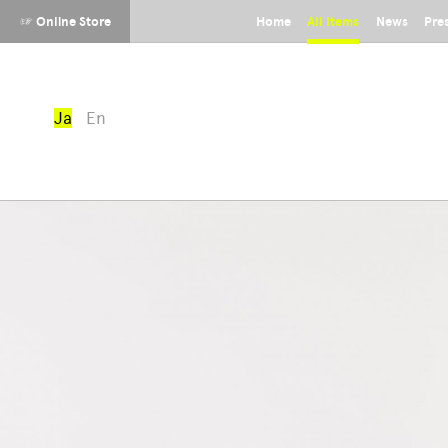
☞ Online Store
Home
All Items
News
Pre
Ja
En