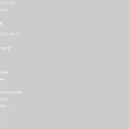
コレクション
ション
CE
ラワーポット
について
Store
ness
Information
olicy
tore ↗
i ↗
 ↗
 ↗