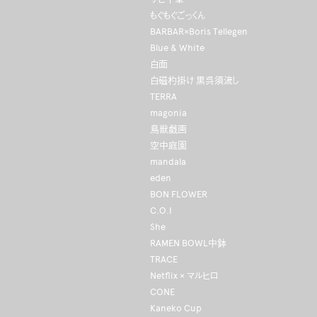
もぐもぐごっくん
BARBAR×Boris Tellegen
Blue & White
白面
白磁杓掛け 黒呉須流し
TERRA
magonia
鳥獣戯画
空中庭園
mandala
eden
BON FLOWER
C.O.I
She
RAMEN BOWL中鉢
TRACE
Netflix × マルヒロ
CONE
Kaneko Cup