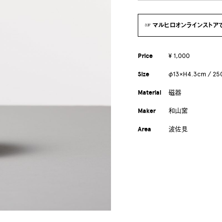
☞ マルヒロオンラインストア
Price
¥ 1,000
Size
φ13×H4.3cm / 25
Material
磁器
Maker
和山窯
Area
波佐見