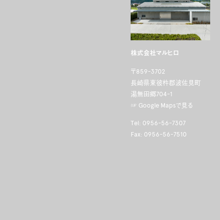
株式会社マルヒロ
〒859-3702
長崎県東彼杵郡波佐見町
湯無田郷704-1
☞ Google Mapsで見る
Tel: 0956-56-7307
Fax: 0956-56-7510