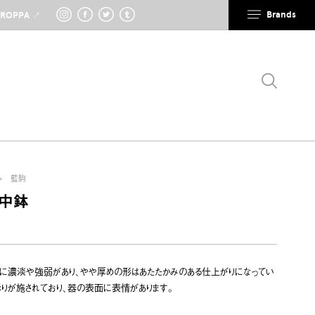
Brands
IROPPA ↗
藍駒
 中鉢
に濃淡や強弱があり、やや厚めの形はあたたかみのある仕上がりになってい
りが施されており、器の表面に表情があります。