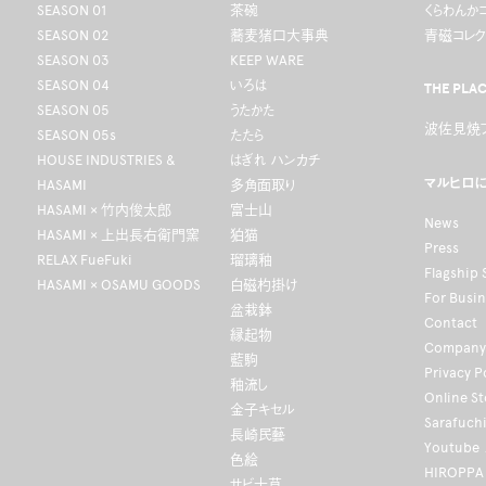
SEASON 01
茶碗
くらわんか
SEASON 02
蕎麦猪口大事典
青磁コレク
SEASON 03
KEEP WARE
SEASON 04
いろは
THE PLA
SEASON 05
うたかた
波佐見焼フ
SEASON 05s
たたら
HOUSE INDUSTRIES &
はぎれ ハンカチ
マルヒロ
HASAMI
多角面取り
HASAMI × 竹内俊太郎
富士山
News
HASAMI × 上出長右衛門窯
狛猫
Press
RELAX FueFuki
瑠璃釉
Flagship 
HASAMI × OSAMU GOODS
白磁杓掛け
For Busi
盆栽鉢
Contact
縁起物
Company 
藍駒
Privacy P
釉流し
Online S
金子キセル
Sarafuch
長崎民藝
Youtube
色絵
HIROPPA
サビ十草