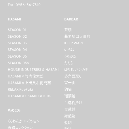
Fax: 0956-56-7510
HASAMI
BARBAR
SEASON 01
茶碗
SEASON 02
蕎麦猪口大事典
SEASON 03
KEEP WARE
SEASON 04
いろは
SEASON 05
うたかた
SEASON 05s
たたら
HOUSE INDUSTRIES & HASAMI
はぎれ ハンカチ
HASAMI × 竹内俊太郎
多角面取り
HASAMI × 上出長右衛門窯
富士山
RELAX FueFuki
狛猫
HASAMI × OSAMU GOODS
瑠璃釉
白磁杓掛け
盆栽鉢
ものはら
縁起物
くらわんかコレクション
藍駒
青磁コレクション