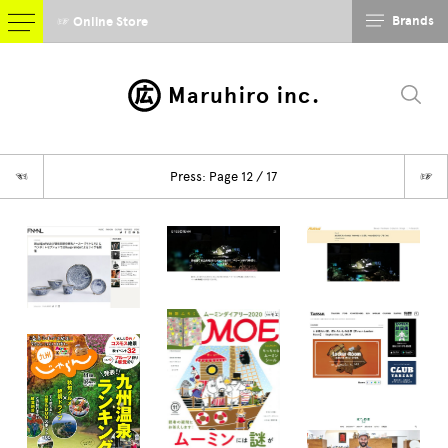
Brands
☞ Online Store
Maruhiro inc.
☜
Press: Page 12 / 17
☞