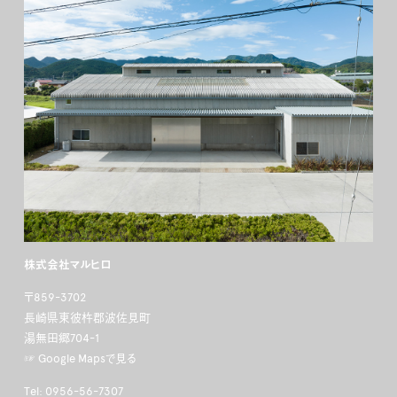
株式会社マルヒロ
〒859-3702
長崎県東彼杵郡波佐見町
湯無田郷704-1
☞ Google Mapsで見る
Tel: 0956-56-7307