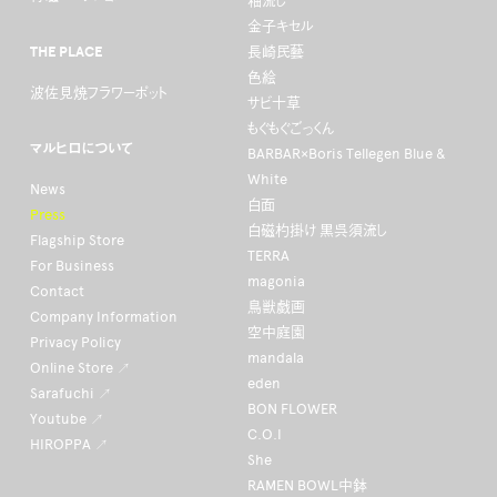
釉流し
金子キセル
THE PLACE
長崎民藝
色絵
波佐見焼フラワーポット
サビ十草
もぐもぐごっくん
マルヒロについて
BARBAR×Boris Tellegen Blue &
White
News
白面
Press
白磁杓掛け 黒呉須流し
Flagship Store
TERRA
For Business
magonia
Contact
鳥獣戯画
Company Information
空中庭園
Privacy Policy
mandala
Online Store ↗
eden
Sarafuchi ↗
BON FLOWER
Youtube ↗
C.O.I
HIROPPA ↗
She
RAMEN BOWL中鉢