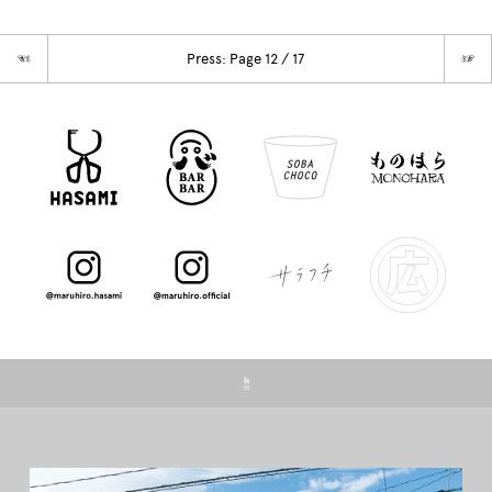
☜
Press: Page 12 / 17
☞
☝