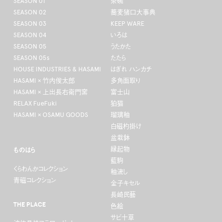
SEASON 01
茶碗
SEASON 02
蕎麦猪口大事典
SEASON 03
KEEP WARE
SEASON 04
いろは
SEASON 05
うたかた
SEASON 05s
たたら
HOUSE INDUSTRIES & HASAMI
はぎれ ハンカチ
HASAMI × 竹内俊太郎
多角面取り
HASAMI × 上出長右衛門窯
富士山
RELAX FueFuki
狛猫
HASAMI × OSAMU GOODS
瑠璃釉
白磁杓掛け
盆栽鉢
縁起物
ものはら
藍駒
くらわんかコレクション
釉流し
青磁コレクション
金子キセル
長崎民藝
THE PLACE
色絵
サビ十草