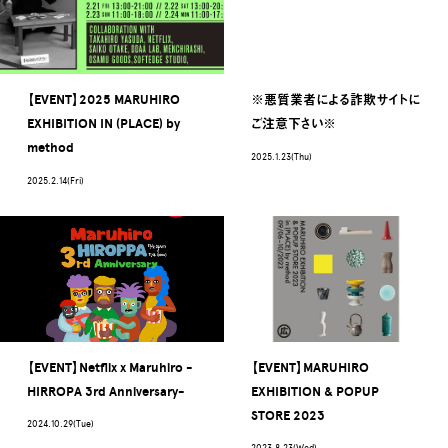
【EVENT】2025 MARUHIRO
※悪質業者による詐欺サイトに
EXHIBITION IN (PLACE) by
ご注意下さい※
method
2025.1.23(Thu)
2025.2.14(Fri)
【EVENT】Netflix x Maruhiro -
【EVENT】MARUHIRO
HIRROPA 3rd Anniversary-
EXHIBITION & POPUP
STORE 2023
2024.10.29(Tue)