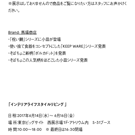
※展示はしておりませんので商品をご覧になりたい方はスタッフにお声かけく
ださい。
Brand: 馬場商店
・「祝い鯛」シリーズに小皿が登場
・使い捨て食器をコンセプトにした「KEEP WARE」シリーズ発表
・そばちょこ新柄「ポルカドット」を発表
・そばちょこの人気柄をほどこした小皿シリーズ発表
「インテリアライフスタイルリビング 」
日 程：2017年6月14日（水）～ 6月16日（金）
場 所：東京ビッグサイト 西展示場１Ｆ・アトリウム内 S-31ブース
時 間：10:00～18:00 ※ 最終日は16:30閉場