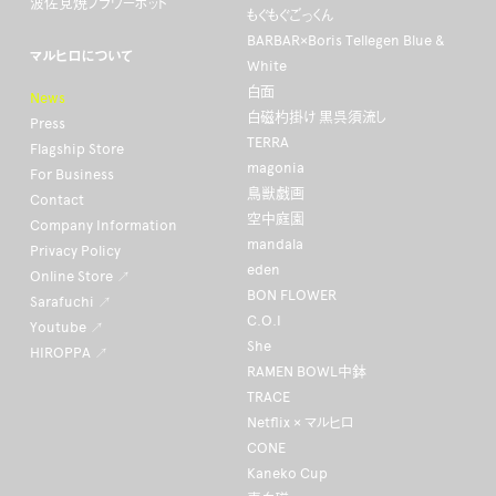
波佐見焼フラワーポット
もぐもぐごっくん
BARBAR×Boris Tellegen Blue &
マルヒロについて
White
白面
News
白磁杓掛け 黒呉須流し
Press
TERRA
Flagship Store
magonia
For Business
鳥獣戯画
Contact
空中庭園
Company Information
mandala
Privacy Policy
eden
Online Store ↗
BON FLOWER
Sarafuchi ↗
C.O.I
Youtube ↗
She
HIROPPA ↗
RAMEN BOWL中鉢
TRACE
Netflix × マルヒロ
CONE
Kaneko Cup