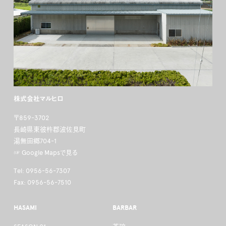
株式会社マルヒロ
〒859-3702
長崎県東彼杵郡波佐見町
湯無田郷704-1
☞ Google Mapsで見る
Tel: 0956-56-7307
Fax: 0956-56-7510
HASAMI
BARBAR