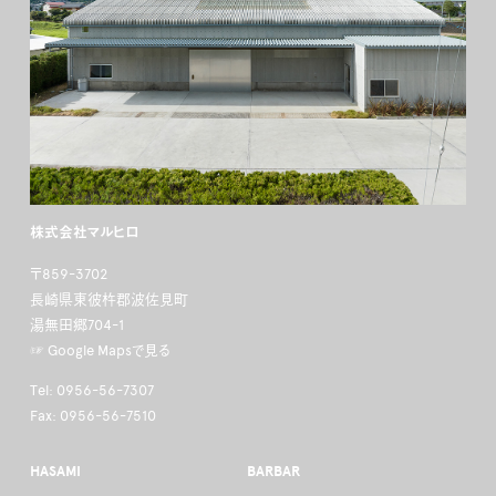
株式会社マルヒロ
〒859-3702
長崎県東彼杵郡波佐見町
湯無田郷704-1
☞ Google Mapsで見る
Tel: 0956-56-7307
Fax: 0956-56-7510
HASAMI
BARBAR