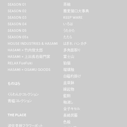
SEASON 01
茶碗
SEASON 02
蕎麦猪口大事典
SEASON 03
KEEP WARE
SEASON 04
いろは
SEASON 05
うたかた
SEASON 05s
たたら
HOUSE INDUSTRIES & HASAMI
はぎれ ハンカチ
HASAMI × 竹内俊太郎
多角面取り
HASAMI × 上出長右衛門窯
富士山
RELAX FueFuki
狛猫
HASAMI × OSAMU GOODS
瑠璃釉
白磁杓掛け
盆栽鉢
ものはら
縁起物
くらわんかコレクション
藍駒
青磁コレクション
釉流し
金子キセル
THE PLACE
長崎民藝
色絵
波佐見焼フラワーポット