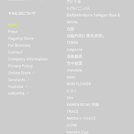
サビ十草
もぐもぐごっくん
マルヒロについて
BARBAR×Boris Tellegen Blue &
White
News
白面
Press
白磁杓掛け 黒呉須流し
Flagship Store
TERRA
For Business
magonia
Contact
鳥獣戯画
Company Information
空中庭園
Privacy Policy
mandala
Online Store ↗
eden
Sarafuchi ↗
BON FLOWER
Youtube ↗
C.O.I
HIROPPA ↗
She
RAMEN BOWL中鉢
TRACE
Netflix × マルヒロ
CONE
Kaneko Cup