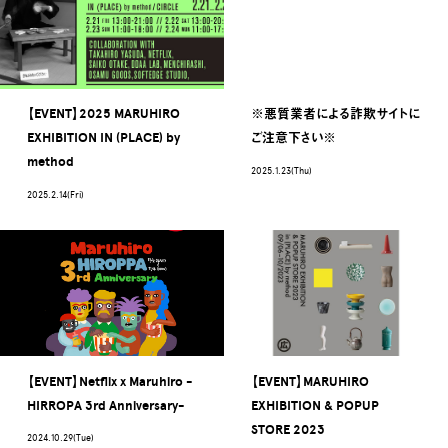
【EVENT】2025 MARUHIRO
※悪質業者による詐欺サイトに
EXHIBITION IN (PLACE) by
ご注意下さい※
method
2025.1.23(Thu)
2025.2.14(Fri)
【EVENT】Netflix x Maruhiro -
【EVENT】MARUHIRO
HIRROPA 3rd Anniversary-
EXHIBITION & POPUP
STORE 2023
2024.10.29(Tue)